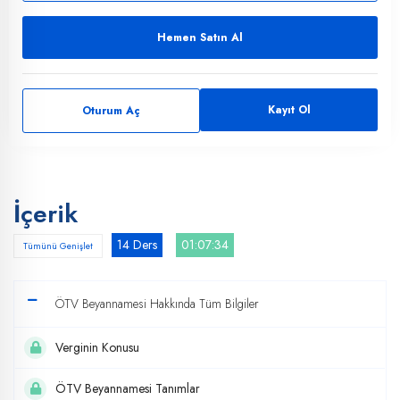
Hemen Satın Al
Kayıt Ol
Oturum Aç
İçerik
14 Ders
01:07:34
Tümünü Genişlet
ÖTV Beyannamesi Hakkında Tüm Bilgiler
Verginin Konusu
ÖTV Beyannamesi Tanımlar