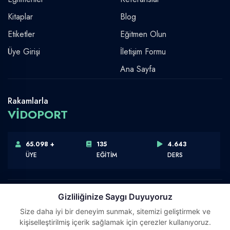
Kitaplar
Blog
Etiketler
Eğitmen Olun
Üye Girişi
İletişim Formu
Ana Sayfa
Rakamlarla
VİDOPORT
65.098 +
135
4.643
ÜYE
EĞİTİM
DERS
Gizliliğinize Saygı Duyuyoruz
Size daha iyi bir deneyim sunmak, sitemizi geliştirmek ve
Telif Hakkı © 2026 Vidoport, Inc.
kişiselleştirilmiş içerik sağlamak için çerezler kullanıyoruz.
Software,Design & Development:
Webimonline