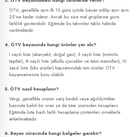
3. ÖTV beyannamesi hangi tarihlerde verilir?
ÖTV, genellikle ayın ilk 15 günü içinde beyan edilip aynı ayın
25’ine kadar ödenir. Ancak bu süre mal gruplarına göre
farklılık gösterebilir. Eğitimde bu takvimler tablo halinde
verilmektedir.
4. ÖTV beyanında hangi ürünler yer alır?
I sayılı liste (akaryakıt, doğal gaz), II sayılı liste (motorlu
taşıtlar), III sayılı liste (alkollü içecekler ve tütün mamulleri), IV
sayılı liste (lüks ürünler) kapsamındaki tüm ürünler ÖTV
beyannamesine konu olabilir.
5. ÖTV nasıl hesaplanır?
Vergi, genellikle ürünün satış bedeli veya ağırlık/miktar
bazında belirli bir oran ya da tutar üzerinden hesaplanır.
Eğitimde liste bazlı farklı hesaplama yöntemleri örneklerle
anlatılmaktadır.
6. Beyan sürecinde hangi belgeler gerekir?