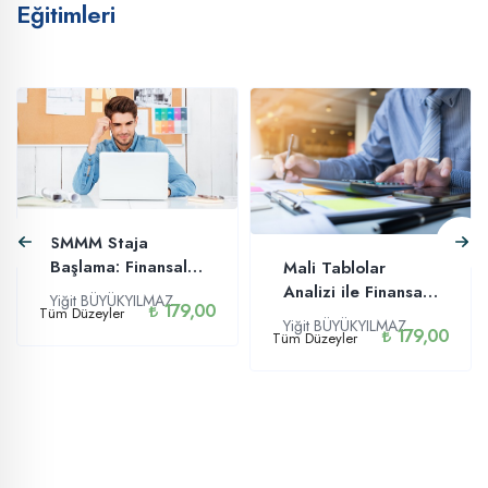
Eğitimleri
SMMM Staja
Başlama: Finansal
Mali Tablolar
Muhasebe Eğitimi
Analizi ile Finansal
Yiğit BÜYÜKYILMAZ
179,00
Tüm Düzeyler
Muhasebe
Yiğit BÜYÜKYILMAZ
179,00
Tüm Düzeyler
Okuryazarlığı