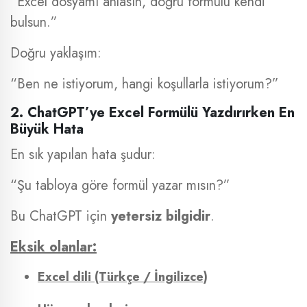
“Excel dosyamı anlasın, doğru formülü kendi
bulsun.”
Doğru yaklaşım:
“Ben ne istiyorum, hangi koşullarla istiyorum?”
2. ChatGPT’ye Excel Formülü Yazdırırken En
Büyük Hata
En sık yapılan hata şudur:
“Şu tabloya göre formül yazar mısın?”
Bu ChatGPT için
yetersiz bilgidir
.
Eksik olanlar:
Excel dili (Türkçe / İngilizce)