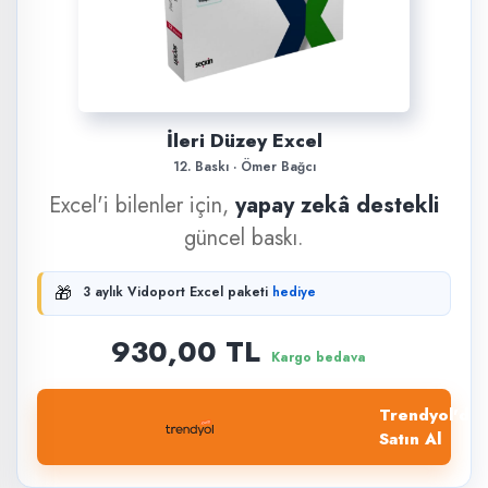
İleri Düzey Excel
12. Baskı · Ömer Bağcı
Excel'i bilenler için,
yapay zekâ destekli
güncel baskı.
🎁
3 aylık Vidoport Excel paketi
hediye
930,00 TL
Kargo bedava
Trendyol'dan
Satın Al