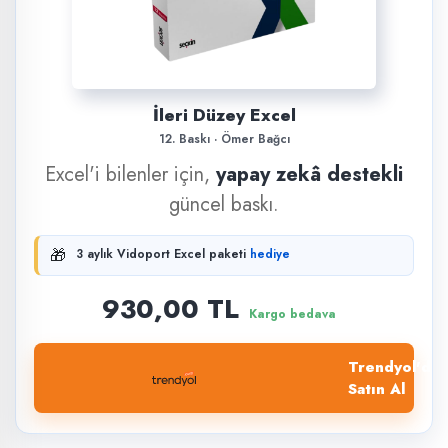
İleri Düzey Excel
12. Baskı · Ömer Bağcı
Excel'i bilenler için,
yapay zekâ destekli
güncel baskı.
🎁
3 aylık Vidoport Excel paketi
hediye
930,00 TL
Kargo bedava
Trendyol'dan
Satın Al