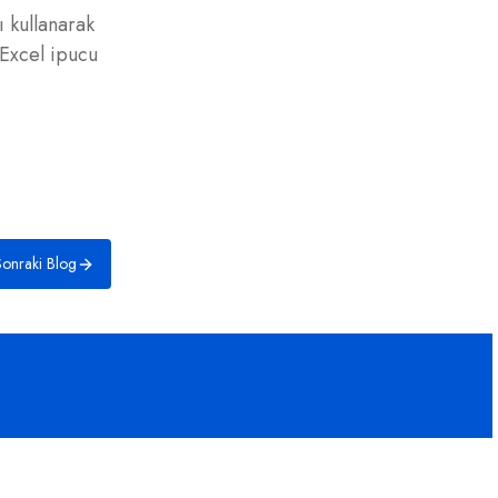
 kullanarak
a Excel ipucu
onraki Blog