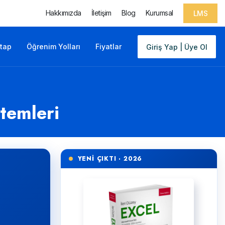
Hakkımızda
İletişim
Blog
Kurumsal
LMS
itap
Öğrenim Yolları
Fiyatlar
Giriş Yap | Üye Ol
temleri
YENİ ÇIKTI · 2026