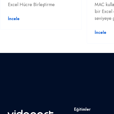
Excel Hücre Birleştirme
MAC kulla
bir Excel 
seviyeye 
İncele
İncele
Eğitimler