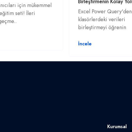
Birleştirmenin Kolay Yol
nıcıları için mükemmel
Excel Power Query'den
eğitim seti! İleri
klasörlerdeki verileri
geçme..
birleştirmeyi öğrenin
İncele
Kurumsal