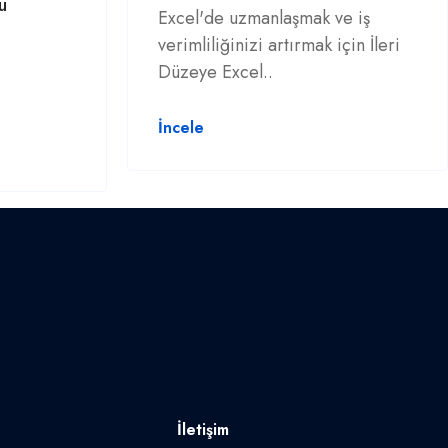
u
Excel'de uzmanlaşmak ve iş
verimliliğinizi artırmak için İleri
Düzeye Excel..
İncele
İletişim