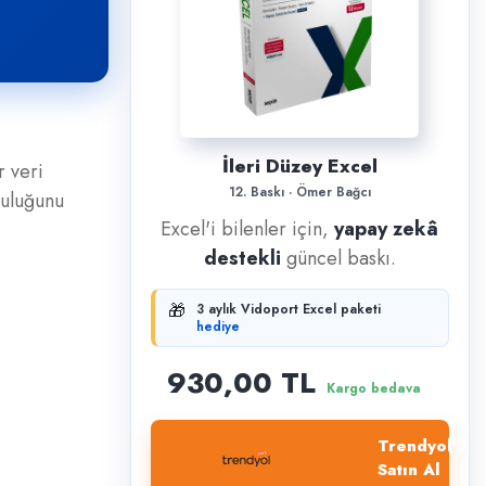
İleri Düzey Excel
r veri
12. Baskı · Ömer Bağcı
ruluğunu
Excel'i bilenler için,
yapay zekâ
destekli
güncel baskı.
🎁
3 aylık Vidoport Excel paketi
hediye
930,00 TL
Kargo bedava
Trendyol'dan
Satın Al