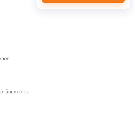
enen
 görünüm elde