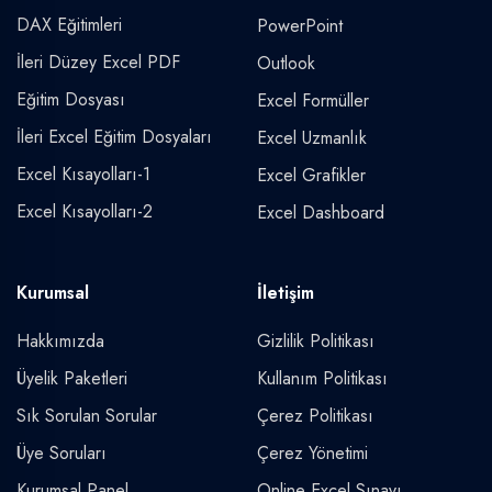
DAX Eğitimleri
PowerPoint
İleri Düzey Excel PDF
Outlook
Eğitim Dosyası
Excel Formüller
İleri Excel Eğitim Dosyaları
Excel Uzmanlık
Excel Kısayolları-1
Excel Grafikler
Excel Kısayolları-2
Excel Dashboard
Kurumsal
İletişim
Hakkımızda
Gizlilik Politikası
Üyelik Paketleri
Kullanım Politikası
Sık Sorulan Sorular
Çerez Politikası
Üye Soruları
Çerez Yönetimi
Kurumsal Panel
Online Excel Sınavı