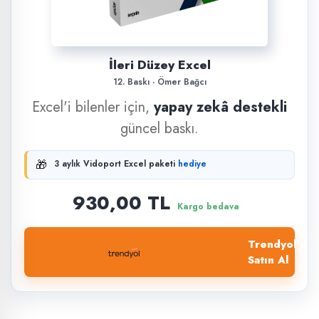
İleri Düzey Excel
12. Baskı · Ömer Bağcı
Excel'i bilenler için,
yapay zekâ destekli
güncel baskı.
🎁
3 aylık Vidoport Excel paketi
hediye
930,00 TL
Kargo bedava
Trendyol'dan
Satın Al