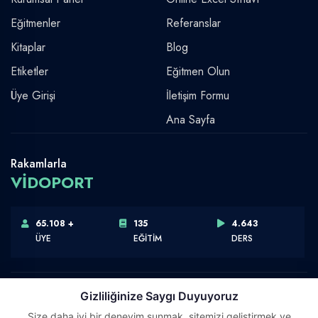
Eğitmenler
Referanslar
Kitaplar
Blog
Etiketler
Eğitmen Olun
Üye Girişi
İletişim Formu
Ana Sayfa
Rakamlarla
VİDOPORT
65.108 +
135
4.643
ÜYE
EĞİTİM
DERS
Gizliliğinize Saygı Duyuyoruz
Size daha iyi bir deneyim sunmak, sitemizi geliştirmek ve