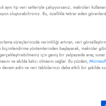
ık aynı tip veri setleriyle çalışıyorsanız, makroları kullana
yon oluşturabilirsiniz. Bu, özellikle tekrar eden görevler
rlama süreçlerinizde verimliliği artıran, veri görselleştir
şullu biçimlendirme yöntemlerinden başlayarak, makrolar gib
la gerçekleştirebilmeniz için geniş bir yelpazede araç sunar
ılmasını ve akılda kalıcı olmasını sağlar. Bu yüzden,
Microsof
 devam edin ve veri tablolarınızı daha etkili bir şekilde su
S