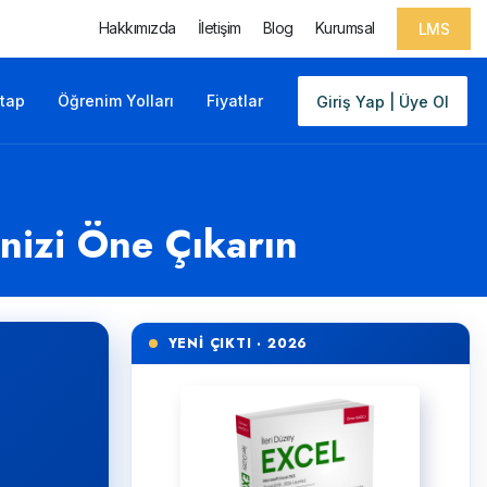
Hakkımızda
İletişim
Blog
Kurumsal
LMS
itap
Öğrenim Yolları
Fiyatlar
Giriş Yap | Üye Ol
inizi Öne Çıkarın
YENİ ÇIKTI · 2026