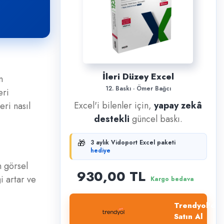
İleri Düzey Excel
n
12. Baskı · Ömer Bağcı
eri
Excel'i bilenler için,
yapay zekâ
eri nasıl
destekli
güncel baskı.
🎁
3 aylık Vidoport Excel paketi
hediye
n görsel
930,00 TL
i artar ve
Kargo bedava
Trendyol'dan
Satın Al