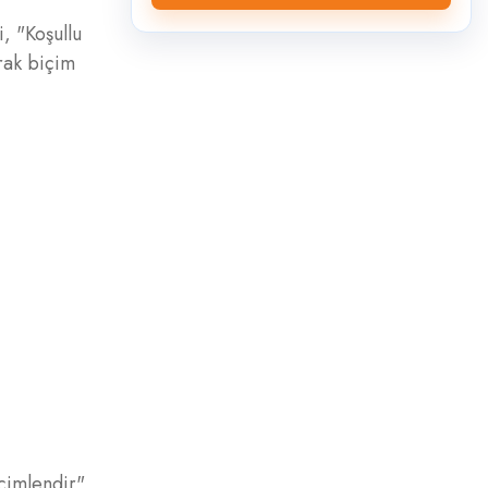
, "Koşullu
arak biçim
çimlendir"