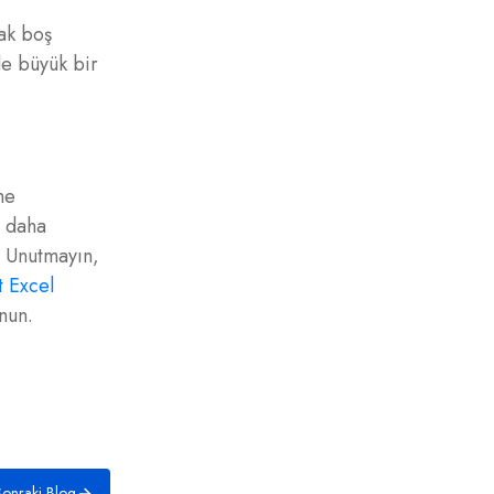
rak boş
de büyük bir
me
i daha
. Unutmayın,
t Excel
nun.
onraki Blog