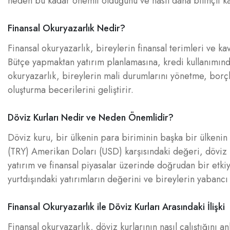
neden bu kadar önemli olduğunu ve nasıl daha bilinçli k
Finansal Okuryazarlık Nedir?
Finansal okuryazarlık, bireylerin finansal terimleri ve ka
Bütçe yapmaktan yatırım planlamasına, kredi kullanımında
okuryazarlık, bireylerin mali durumlarını yönetme, borçl
oluşturma becerilerini geliştirir.
Döviz Kurları Nedir ve Neden Önemlidir?
Döviz kuru, bir ülkenin para biriminin başka bir ülkenin 
(TRY) Amerikan Doları (USD) karşısındaki değeri, döviz kur
yatırım ve finansal piyasalar üzerinde doğrudan bir etkiye 
yurtdışındaki yatırımların değerini ve bireylerin yabancı 
Finansal Okuryazarlık ile Döviz Kurları Arasındaki İlişki
Finansal okuryazarlık, döviz kurlarının nasıl çalıştığını 