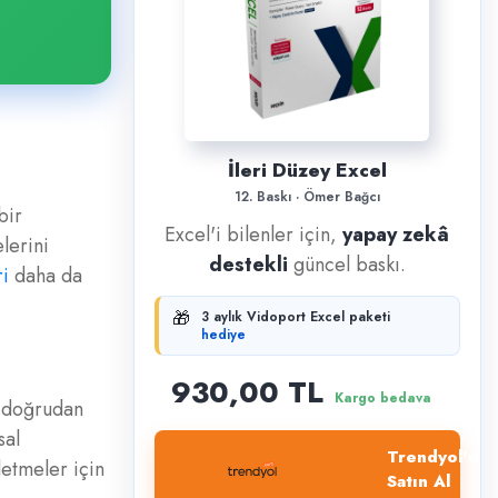
İleri Düzey Excel
12. Baskı · Ömer Bağcı
bir
Excel'i bilenler için,
yapay zekâ
lerini
destekli
güncel baskı.
i
daha da
🎁
3 aylık Vidoport Excel paketi
hediye
930,00 TL
Kargo bedava
nı doğrudan
sal
Trendyol'dan
letmeler için
Satın Al