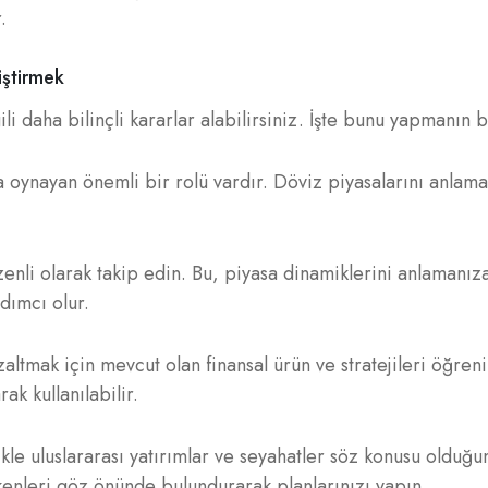
.
iştirmek
ili daha bilinçli kararlar alabilirsiniz. İşte bunu yapmanın b
a oynayan önemli bir rolü vardır. Döviz piyasalarını anlama
zenli olarak takip edin. Bu, piyasa dinamiklerini anlamanız
rdımcı olur.
zaltmak için mevcut olan finansal ürün ve stratejileri öğre
ak kullanılabilir.
ikle uluslararası yatırımlar ve seyahatler söz konusu olduğ
şkenleri göz önünde bulundurarak planlarınızı yapın.