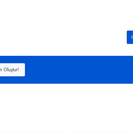
S
n Oluştur!