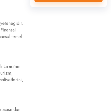
 yeteneğidir.
 Finansal
nansal temel
 Lirası'nın
turizm,
aliyetlerini,
ak açısından