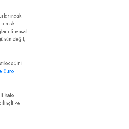
urlarındaki
i olmak
ğlam finansal
günün değil,
etileceğini
e Euro
li hale
ilinçli ve