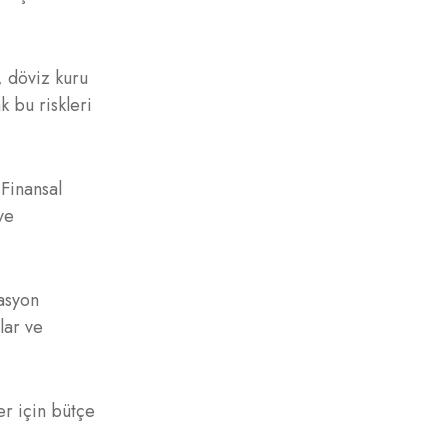
, döviz kuru
k bu riskleri
 Finansal
ve
lasyon
lar ve
er için bütçe
i