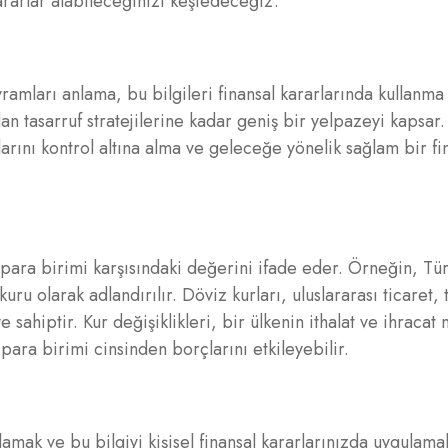
ararlar alabileceğinizi keşfedeceğiz.
vramları anlama, bu bilgileri finansal kararlarında kullanma
n tasarruf stratejilerine kadar geniş bir yelpazeyi kapsar.
arını kontrol altına alma ve geleceğe yönelik sağlam bir fi
para birimi karşısındaki değerini ifade eder. Örneğin, Türk
u olarak adlandırılır. Döviz kurları, uluslararası ticaret, 
sahiptir. Kur değişiklikleri, bir ülkenin ithalat ve ihracat m
para birimi cinsinden borçlarını etkileyebilir.
anlamak ve bu bilgiyi kişisel finansal kararlarınızda uygulam