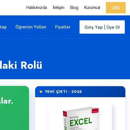
Hakkımızda
İletişim
Blog
Kurumsal
LMS
itap
Öğrenim Yolları
Fiyatlar
Giriş Yap | Üye Ol
daki Rolü
YENİ ÇIKTI · 2026
lar.