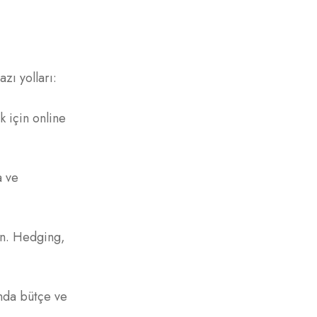
azı yolları:
k için online
a ve
nin. Hedging,
unda bütçe ve