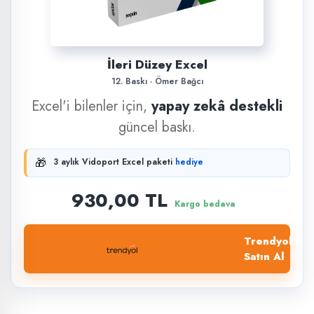
İleri Düzey Excel
12. Baskı · Ömer Bağcı
Excel'i bilenler için,
yapay zekâ destekli
güncel baskı.
🎁
3 aylık Vidoport Excel paketi
hediye
930,00 TL
Kargo bedava
Trendyol'dan
Satın Al