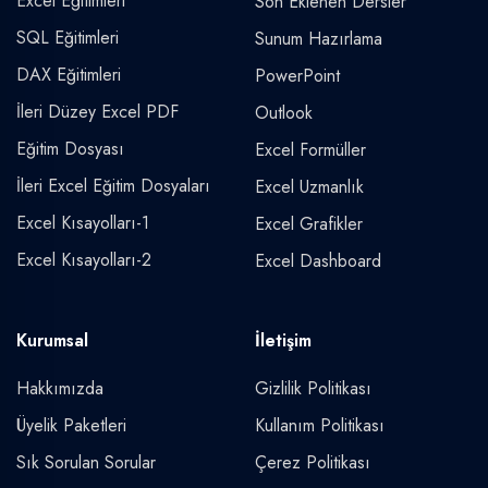
Excel Eğitimleri
Son Eklenen Dersler
SQL Eğitimleri
Sunum Hazırlama
DAX Eğitimleri
PowerPoint
İleri Düzey Excel PDF
Outlook
Eğitim Dosyası
Excel Formüller
İleri Excel Eğitim Dosyaları
Excel Uzmanlık
Excel Kısayolları-1
Excel Grafikler
Excel Kısayolları-2
Excel Dashboard
Kurumsal
İletişim
Hakkımızda
Gizlilik Politikası
Üyelik Paketleri
Kullanım Politikası
Sık Sorulan Sorular
Çerez Politikası