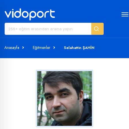
Anasayfa
Eğitmenler
Selahattin ŞAHİN