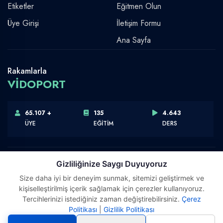
Etiketler
Eğitmen Olun
Üye Girişi
İletişim Formu
Ana Sayfa
Rakamlarla
VİDOPORT
65.107 +
135
4.643
ÜYE
EĞİTİM
DERS
Gizliliğinize Saygı Duyuyoruz
Size daha iyi bir deneyim sunmak, sitemizi geliştirmek ve
Telif Hakkı © 2026 Vidoport, Inc.
kişiselleştirilmiş içerik sağlamak için çerezler kullanıyoruz.
Software,Design & Development:
Webimonline
Tercihlerinizi istediğiniz zaman değiştirebilirsiniz.
Çerez
Politikası
|
Gizlilik Politikası