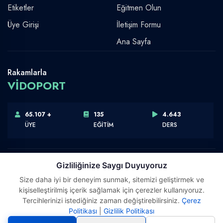
Etiketler
Eğitmen Olun
Üye Girişi
İletişim Formu
Ana Sayfa
Rakamlarla
VİDOPORT
65.107 +
135
4.643
ÜYE
EĞİTİM
DERS
Gizliliğinize Saygı Duyuyoruz
Size daha iyi bir deneyim sunmak, sitemizi geliştirmek ve
Telif Hakkı © 2026 Vidoport, Inc.
kişiselleştirilmiş içerik sağlamak için çerezler kullanıyoruz.
Software,Design & Development:
Webimonline
Tercihlerinizi istediğiniz zaman değiştirebilirsiniz.
Çerez
Politikası
|
Gizlilik Politikası