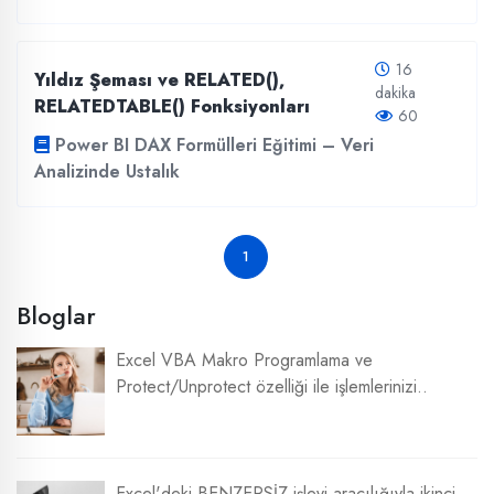
16
Yıldız Şeması ve RELATED(),
dakika
RELATEDTABLE() Fonksiyonları
60
Power BI DAX Formülleri Eğitimi – Veri
Analizinde Ustalık
1
Bloglar
Excel VBA Makro Programlama ve
Protect/Unprotect özelliği ile işlemlerinizi..
Excel'deki BENZERSİZ işlevi aracılığıyla ikinci