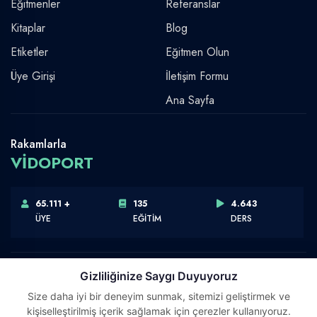
Eğitmenler
Referanslar
Kitaplar
Blog
Etiketler
Eğitmen Olun
Üye Girişi
İletişim Formu
Ana Sayfa
Rakamlarla
VİDOPORT
65.111 +
135
4.643
ÜYE
EĞİTİM
DERS
Gizliliğinize Saygı Duyuyoruz
Size daha iyi bir deneyim sunmak, sitemizi geliştirmek ve
Telif Hakkı © 2026 Vidoport, Inc.
kişiselleştirilmiş içerik sağlamak için çerezler kullanıyoruz.
Software,Design & Development:
Webimonline