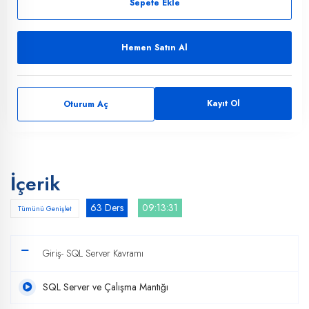
Sepete Ekle
Hemen Satın Al
Kayıt Ol
Oturum Aç
İçerik
63 Ders
09:13:31
Tümünü Genişlet
Giriş- SQL Server Kavramı
SQL Server ve Çalışma Mantığı