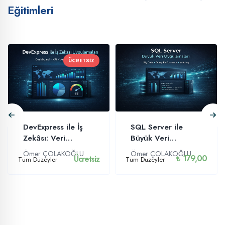
Eğitimleri
ÜCRETSİZ
DevExpress ile İş
SQL Server ile
Zekâsı: Veri
Büyük Veri
Görselleştirme ve
Uygulamaları
Ömer ÇOLAKOĞLU
Ömer ÇOLAKOĞLU
179,00
Ücretsiz
Tüm Düzeyler
Raporlama Eğitimi
Tüm Düzeyler