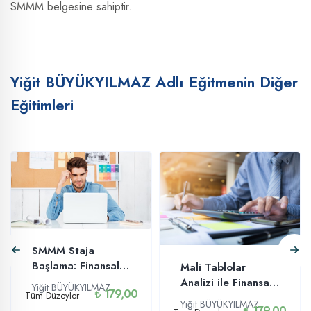
SMMM belgesine sahiptir.
Yiğit BÜYÜKYILMAZ Adlı Eğitmenin Diğer
Eğitimleri
SMMM Staja
Başlama: Finansal
Mali Tablolar
Muhasebe Eğitimi
Analizi ile Finansal
Yiğit BÜYÜKYILMAZ
179,00
Tüm Düzeyler
Muhasebe
Yiğit BÜYÜKYILMAZ
179,00