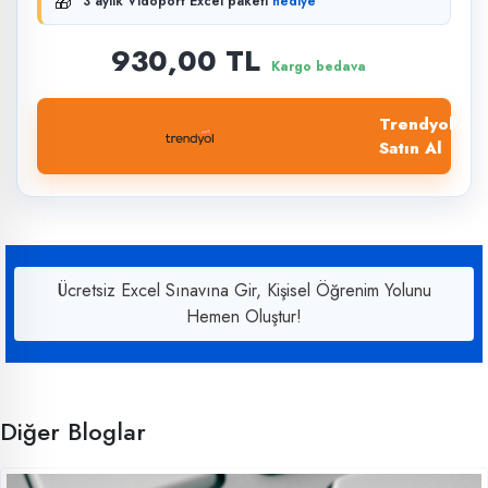
🎁
3 aylık Vidoport Excel paketi
hediye
930,00 TL
Kargo bedava
Trendyol'dan
Satın Al
Ücretsiz Excel Sınavına Gir, Kişisel Öğrenim Yolunu
Hemen Oluştur!
Diğer Bloglar