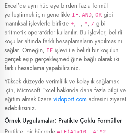
Excel'de aynı hücreye birden fazla formül
yerleştirmek için genellikle
,
,
gibi
IF
AND
OR
mantıksal işlevlerle birlikte
,
,
,
gibi
+
-
*
/
aritmetik operatörler kullanılır. Bu işlevler, belirli
koşullar altında farklı hesaplamaların yapılmasını
sağlar. Örneğin,
işlevi ile belirli bir koşulun
IF
gerçekleşip gerçekleşmediğine bağlı olarak iki
farklı hesaplama yapabilirsiniz.
Yüksek düzeyde verimlilik ve kolaylık sağlamak
için, Microsoft Excel hakkında daha fazla bilgi ve
eğitim almak üzere
vidoport.com
adresini ziyaret
edebilirsiniz.
Örnek Uygulamalar: Pratikte Çoklu Formüller
Pratikte, bir hücrede
=IF(A1>10, A1*2,