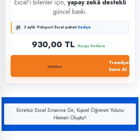
Excel'i bilenler için,
yapay zekâ destekli
güncel baskı.
🎁
3 aylık Vidoport Excel paketi
hediye
930,00 TL
Kargo bedava
Trendyol'dan
Satın Al
Ücretsiz Excel Sınavına Gir, Kişisel Öğrenim Yolunu
Hemen Oluştur!