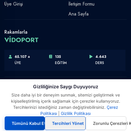
Üye Girişi
İletişim Formu
Ana Sayfa
Rakamlarla
VİDOPORT
65.107 +
135
4.643
ÜYE
EĞİTİM
DERS
Gizliliğinize Saygı Duyuyoruz
Size daha iyi bir deneyim sunmak, sitemizi geliştirmek ve
Telif Hakkı © 2026 Vidoport, Inc.
kişiselleştirilmiş içerik sağlamak için çerezler kullanıyoruz.
Software,Design & Development:
Webimonline
Tercihlerinizi istediğiniz zaman değiştirebilirsiniz.
Çerez
Politikası
|
Gizlilik Politikası
Tümünü Kabul Et
Tercihleri Yönet
Zorunlu Çerezleri 