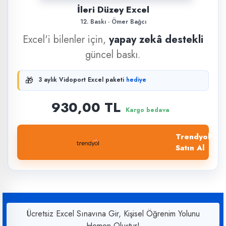
İleri Düzey Excel
12. Baskı · Ömer Bağcı
Excel'i bilenler için,
yapay zekâ destekli
güncel baskı.
🎁
3 aylık Vidoport Excel paketi
hediye
930,00 TL
Kargo bedava
Trendyol'dan
Satın Al
Ücretsiz Excel Sınavına Gir, Kişisel Öğrenim Yolunu
Hemen Oluştur!