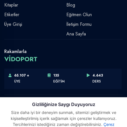
Kitaplar
Blog
Etiketler
Eğitmen Olun
Üye Girişi
İletişim Formu
Ana Sayfa
Rakamlarla
VİDOPORT
65.107 +
135
4.643
ÜYE
EĞİTİM
DERS
Gizliliğinize Saygı Duyuyoruz
Size daha iyi bir deneyim sunmak, sitemizi geliştirmek ve
Telif Hakkı © 2026 Vidoport, Inc.
kişiselleştirilmiş içerik sağlamak için çerezler kullanıyoruz.
Software,Design & Development:
Webimonline
Tercihlerinizi istediğiniz zaman değiştirebilirsiniz.
Çerez