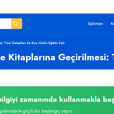
Eğitimler
K
: Tüm Detayları ile Kira Geliri Eğitim Seti
e Kitaplarına Geçirilmesi: 
ilgiyi zamanında kullanmakla baş
ulamalarla güçlü bir başlangıç yapın.