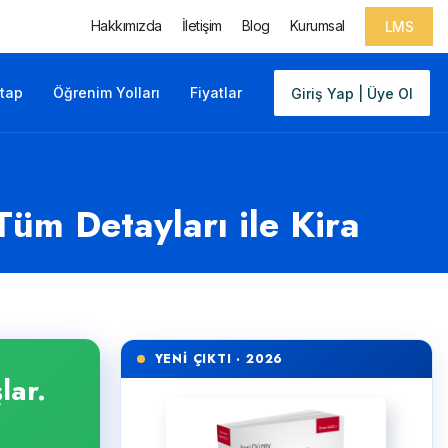
Hakkımızda
İletişim
Blog
Kurumsal
LMS
itap
Öğrenim Yolları
Fiyatlar
Giriş Yap | Üye Ol
Tüm Detayları ile Kira
YENİ ÇIKTI · 2026
lar.