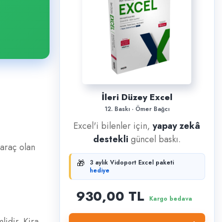
İleri Düzey Excel
12. Baskı · Ömer Bağcı
Excel'i bilenler için,
yapay zekâ
destekli
güncel baskı.
 araç olan
🎁
3 aylık Vidoport Excel paketi
hediye
930,00 TL
Kargo bedava
lidir. Kira