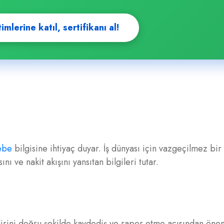
lerine katıl, sertifikanı al!
ebe
bilgisine ihtiyaç duyar. İş dünyası için vazgeçilmez bir
 ve nakit akışını yansıtan bilgileri tutar.
elirini doğru şekilde kaydediş ve rapor etme açısından önem