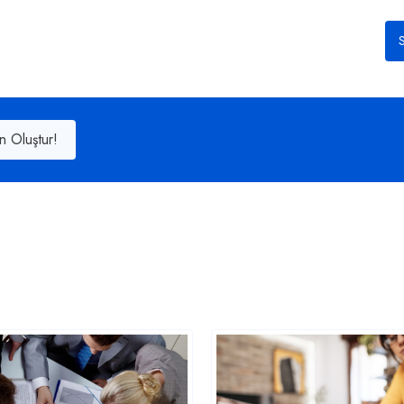
S
n Oluştur!