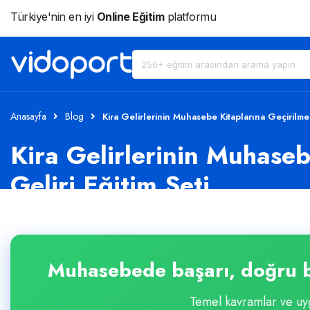
Türkiye'nin en iyi
Online Eğitim
platformu
Anasayfa
Blog
Kira Gelirlerinin Muhasebe Kitaplarına Geçirilmesi
Kira Gelirlerinin Muhaseb
Geliri Eğitim Seti
Muhasebede başarı, doğru b
Temel kavramlar ve uyg