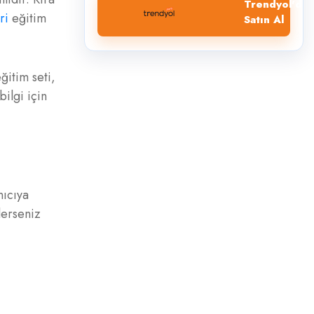
Trendyol'dan
ri
eğitim
Satın Al
ğitim seti,
ilgi için
nıcıya
lerseniz