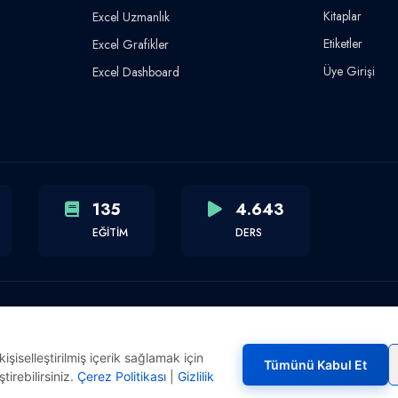
Kitaplar
Excel Uzmanlık
Etiketler
Excel Grafikler
Üye Girişi
Excel Dashboard
135
4.643
EĞİTİM
DERS
şiselleştirilmiş içerik sağlamak için
Tümünü Kabul Et
tirebilirsiniz.
Çerez Politikası
|
Gizlilik