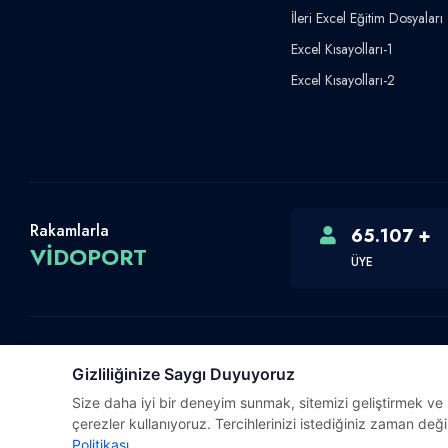
İleri Excel Eğitim Dosyaları
Excel Kısayolları-1
Excel Kısayolları-2
Rakamlarla
65.107 +
VİDOPORT
ÜYE
Gizliliğinize Saygı Duyuyoruz
Telif Hakkı © 2026 Vidoport, Inc.
Size daha iyi bir deneyim sunmak, sitemizi geliştirmek ve ki
Software,Design & Development:
Webimonline
çerezler kullanıyoruz. Tercihlerinizi istediğiniz zaman değiş
Politikası