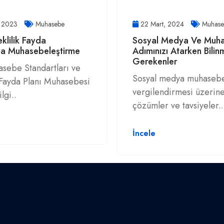
, 2023
Muhasebe
22 Mart, 2024
Muhase
lilik Fayda
Sosyal Medya Ve Muha
da Muhasebeleştirme
Adımınızı Atarken Bilin
Gerekenler
sebe Standartları ve
Sosyal medya muhasebe
 Fayda Planı Muhasebesi
vergilendirmesi üzerin
lgi..
çözümler ve tavsiyeler..
İncele