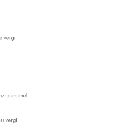
ve vergi
azı personel
sı vergi