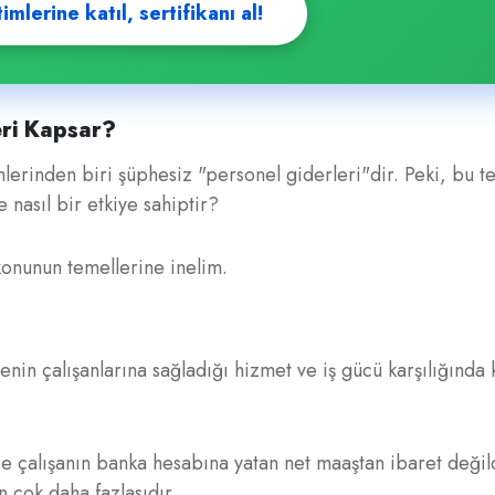
lerine katıl, sertifikanı al!
ri Kapsar?
mlerinden biri şüphesiz "personel giderleri"dir. Peki, bu t
 nasıl bir etkiye sahiptir?
konunun temellerine inelim.
enin çalışanlarına sağladığı hizmet ve iş gücü karşılığında 
e çalışanın banka hesabına yatan net maaştan ibaret değild
n çok daha fazlasıdır.