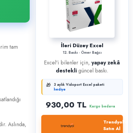
İleri Düzey Excel
erim tam
12. Baskı · Ömer Bağcı
Excel'i bilenler için,
yapay zekâ
destekli
güncel baskı.
🎁
3 aylık Vidoport Excel paketi
hediye
katlandığı
930,00 TL
Kargo bedava
Trendyol'dan
ir. Aslında,
Satın Al