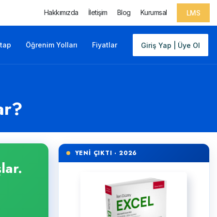
Hakkımızda
İletişim
Blog
Kurumsal
LMS
itap
Öğrenim Yolları
Fiyatlar
Giriş Yap | Üye Ol
ar?
YENİ ÇIKTI · 2026
lar.