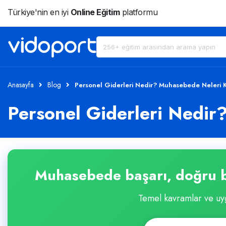
Türkiye'nin en iyi
Online Eğitim
platformu
Anasayfa
Blog
Personel Giderleri Nedir? Muhasebede Neleri 
Personel Giderleri Nedi
Muhasebede başarı, doğru b
Temel kavramlar ve uyg