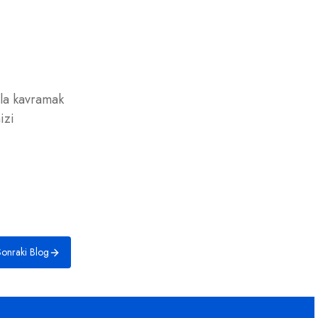
yla kavramak
izi
onraki Blog