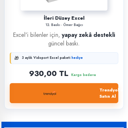
İleri Düzey Excel
12. Baskı · Ömer Bağcı
Excel'i bilenler için,
yapay zekâ destekli
güncel baskı.
🎁
3 aylık Vidoport Excel paketi
hediye
930,00 TL
Kargo bedava
Trendyol'dan
Satın Al