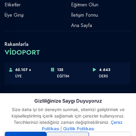
Etiketler
Eğitmen Olun
Üye Girişi
İletişim Formu
Ana Sayfa
Rakamlarla
VİDOPORT
65.107 +
135
4.643
ÜYE
EĞİTİM
DERS
Gizliliğinize Saygı Duyuyoruz
Size daha iyi bir deneyim sunmak, sitemizi geliştirmek ve
Telif Hakkı © 2026 Vidoport, Inc.
kişiselleştirilmiş içerik sağlamak için çerezler kullanıyoruz.
Software,Design & Development:
Webimonline
Tercihlerinizi istediğiniz zaman değiştirebilirsiniz.
Çerez
Politikası
|
Gizlilik Politikası