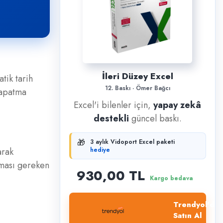
İleri Düzey Excel
tik tarih
12. Baskı · Ömer Bağcı
kapatma
Excel'i bilenler için,
yapay zekâ
destekli
güncel baskı.
🎁
3 aylık Vidoport Excel paketi
arak
hediye
anması gereken
930,00 TL
Kargo bedava
Trendyol'dan
Satın Al