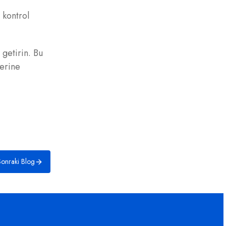
 kontrol
 getirin. Bu
lerine
onraki Blog