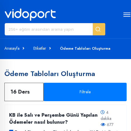
Anasayfa
Etiketler
Ödeme Tabloları Oluşturma
Ödeme Tabloları Oluşturma
16 Ders
Filtrele
4
KB ile Salı ve Perşembe Günü Yapılan
dakika
Ödemeler nasıl bulunur?
677