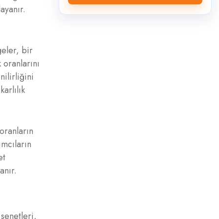
ayanır.
geler, bir
k oranlarını
lirliğini
arlılık
oranların
ımcıların
et
anır.
 senetleri,