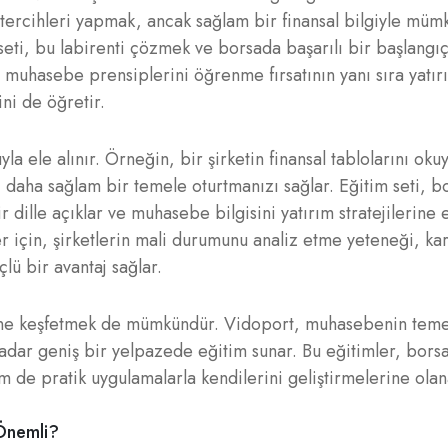
u tercihleri yapmak, ancak sağlam bir finansal bilgiyle müm
eti, bu labirenti çözmek ve borsada başarılı bir başlang
, muhasebe prensiplerini öğrenme fırsatının yanı sıra yatır
ini de öğretir.
 ele alınır. Örneğin, bir şirketin finansal tablolarını oku
 daha sağlam bir temele oturtmanızı sağlar. Eğitim seti, bo
 dille açıklar ve muhasebe bilgisini yatırım stratejilerine
 için, şirketlerin mali durumunu analiz etme yeteneği, karl
lü bir avantaj sağlar.
ine keşfetmek de mümkündür. Vidoport, muhasebenin teme
 kadar geniş bir yelpazede eğitim sunar. Bu eğitimler, bors
 de pratik uygulamalarla kendilerini geliştirmelerine olana
 Önemli?