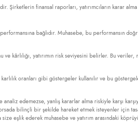
r. Şirketlerin finansal raporları, yatırımcıların karar alm
li performansına bağlıdır. Muhasebe, bu performansın doğr
u ve kârlılığı, yatırımın risk seviyesini belirler. Bu verile
n karlılık oranları gibi göstergeler kullanılır ve bu göster
e analiz edemezse, yanlış kararlar alma riskiyle karşı karşıy
rsada bilinçli bir şekilde hareket etmek isteyenler için tas
ta size eşlik ederek muhasebe ve yatırım arasındaki köprü