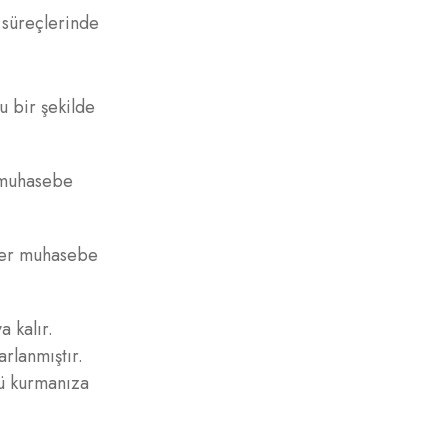
a süreçlerinde
u bir şekilde
r, muhasebe
geler muhasebe
a kalır.
arlanmıştır.
yü kurmanıza