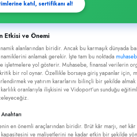
lerine katıl, sertifikanı al!
in Etkisi ve Önemi
inamik alanlarından biridir. Ancak bu karmaşık dünyada baş
dinamiklerini anlamak gerekir. İşte tam bu noktada
muhaseb
 işletmelere yol gösterir. Muhasebe, finansal verilerin or
ritik bir rol oynar. Özellikle borsaya giriş yapanlar için,
erlendirmek ve yatırım kararlarını bilinçli bir şekilde alma
arlılık oranlarıyla ilişkisini ve Vidoport’un sunduğu eğitim
nceleyeceğiz.
n Anahtarı
menin en önemli araçlarından biridir. Brüt kâr marjı, net kâr
kapasitesini ve maliyetlerini ne kadar etkin bir şekilde yön