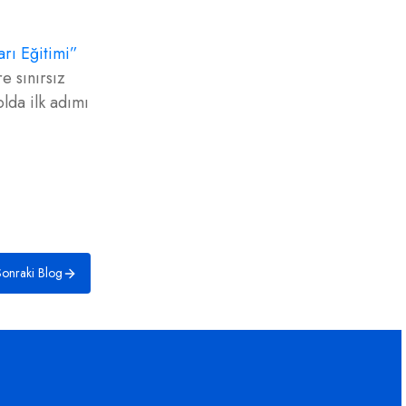
arı Eğitimi”
e sınırsız
lda ilk adımı
onraki Blog