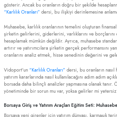
gösterir. Ancak bu oranların doğru bir şekilde hesaplan
“Karlılık Oranları”
dersi, bu ilişkiyi derinlemesine anlama
Muhasebe, karlılık oranlarının temelini oluşturan finansal
şirketin gelirlerini, giderlerini, varlıklarını ve borçların
hesaplamak mümkün değildir. Ayrıca, muhasebe standartla
artırır ve yatırımcılara şirketin gerçek performansını yans
oranlarını analiz etmek, hisse senedinin değerini ve gel
Vidoport’un
“Karlılık Oranları”
dersi, bu oranların nasıl
yatırım kararlarında nasıl kullanılacağını adım adım açıkla
borsada daha bilinçli analizler yapmasına olanak tanır. 
yönetiminde bir sorun mu var, yoksa gelirler mi yetersiz?
Borsaya Giriş ve Yatırım Araçları Eğitim Seti: Muhasebe
Borsaya yeni girenler için yatırım dünyası, karmaşık teri