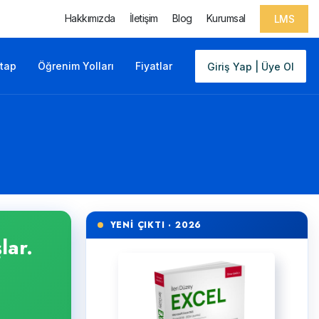
Hakkımızda
İletişim
Blog
Kurumsal
LMS
itap
Öğrenim Yolları
Fiyatlar
Giriş Yap | Üye Ol
YENİ ÇIKTI · 2026
lar.