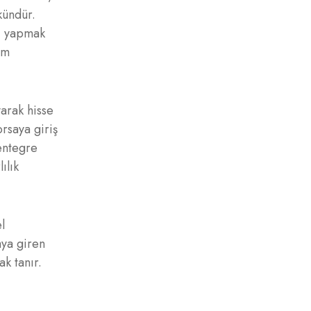
kündür.
ıç yapmak
ım
yarak hisse
rsaya giriş
 entegre
ılık
l
aya giren
k tanır.