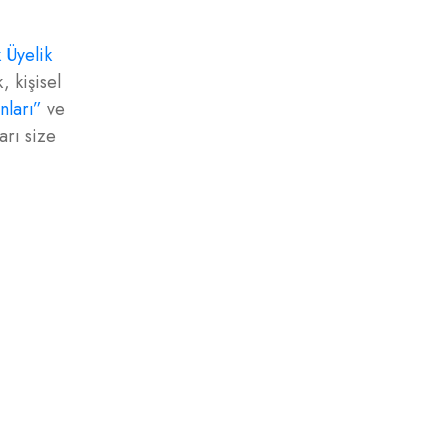
k Üyelik
, kişisel
nları”
ve
arı size