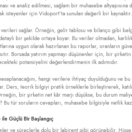
ması ve analiz edilmesi, sağlam bir muhasebe altyapısına d
k isteyenler için Vidoport’ta sunulan değerli bir kaynaktır.
 verileri sağlar. Örneğin, gelir tablosu ve bilanço gibi bel
ı detaylı bir şekilde ortaya koyar. Bu veriler olmadan, karlılı
rına uygun olarak hazırlanan bu raporlar, oranların güveni
ıtır. Borsada yatırım yapmayı düşünenler için, bir şirketin k
ecekteki potansiyelini değerlendirmenin ilk adımıdır.
 hesaplanacağını, hangi verilere ihtiyaç duyulduğunu ve bu 
r. Ders, teorik bilgiyi pratik örneklerle birleştirerek, katıl
Örneğin, bir şirketin net kâr marjı düşükse, bu durum maliy
 Bu tür soruların cevapları, muhasebe bilgisiyle netlik kaz
 ile Güçlü Bir Başlangıç
mler ve süreçlerle dolu bir labirent gibi görünebilir. Hisse