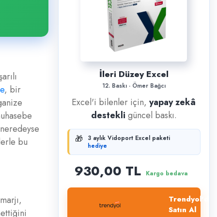
İleri Düzey Excel
arılı
12. Baskı · Ömer Bağcı
e
, bir
Excel'i bilenler için,
yapay zekâ
ganize
destekli
güncel baskı.
 muhasebe
k neredeyse
🎁
3 aylık Vidoport Excel paketi
lerle bu
hediye
930,00 TL
Kargo bedava
 marjı,
Trendyol'dan
Satın Al
ettiğini