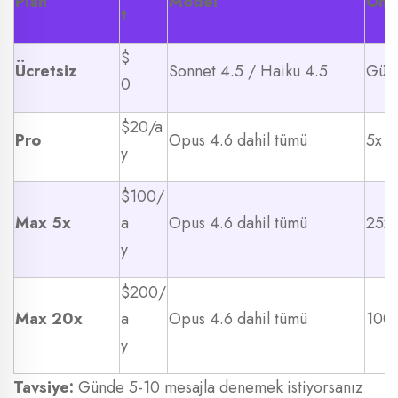
Plan
Model
Öne
t
$
Ücretsiz
Sonnet 4.5 / Haiku 4.5
Günl
0
$20/a
Pro
Opus 4.6 dahil tümü
5x k
y
$100/
Max 5x
a
Opus 4.6 dahil tümü
25x 
y
$200/
Max 20x
a
Opus 4.6 dahil tümü
100x
y
Tavsiye:
Günde 5-10 mesajla denemek istiyorsanız