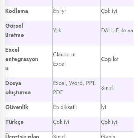
Kodlama
En iyi
Çok iyi
Görsel
Yok
DALL-E ile var
üretme
Excel
Claude in
entegrasyon
Copilot
Excel
u
Dosya
Excel, Word, PPT,
Sınırlı
oluşturma
PDF
Güvenlik
En dikkatli
İyi
Türkçe
Çok iyi
Çok iyi
Ücretsiz plan
Sınırlı
Geniş