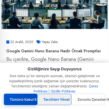
22 Aralık, 2025
Yapay Zeka
Google Gemini Nano Banana Nedir Örnek Promptlar
Bu içerikte, Google Nano Banana (Gemini
görsel yetenekleri) ile ürün, sosya..
Gizliliğinize Saygı Duyuyoruz
Size daha iyi bir deneyim sunmak, sitemizi geliştirmek ve
İncele
kişiselleştirilmiş içerik sağlamak için çerezler kullanıyoruz.
Tercihlerinizi istediğiniz zaman değiştirebilirsiniz.
Çerez
Politikası
|
Gizlilik Politikası
Tümünü Kabul Et
Tercihleri Yönet
Zorunlu Çerezleri 