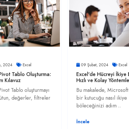
n, 2024
Excel
09 Şubat, 2024
Excel
Pivot Tablo Oluşturma:
Excel'de Hücreyi İkiye
m Kılavuz
Hızlı ve Kolay Yöntemle
Pivot Tablo oluşturmayı
Bu makalede, Microsoft
sütun, değerler, filtreler
bir kutucuğu nasıl ikiye
böleceğinizi adım ..
İncele