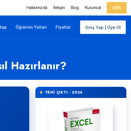
Hakkımızda
İletişim
Blog
Kurumsal
LMS
itap
Öğrenim Yolları
Fiyatlar
Giriş Yap | Üye Ol
l Hazırlanır?
YENİ ÇIKTI · 2026