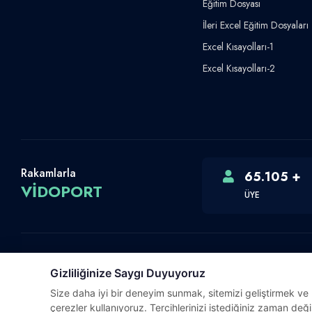
Eğitim Dosyası
İleri Excel Eğitim Dosyaları
Excel Kısayolları-1
Excel Kısayolları-2
Rakamlarla
65.105 +
VİDOPORT
ÜYE
Gizliliğinize Saygı Duyuyoruz
Telif Hakkı © 2026 Vidoport, Inc.
Size daha iyi bir deneyim sunmak, sitemizi geliştirmek ve ki
Software,Design & Development:
Webimonline
çerezler kullanıyoruz. Tercihlerinizi istediğiniz zaman değiş