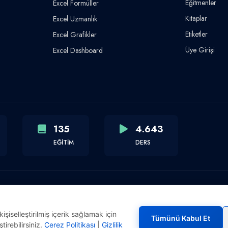
Eğitmenler
Excel Formüller
Kitaplar
Excel Uzmanlık
Etiketler
Excel Grafikler
Üye Girişi
Excel Dashboard
135
4.643
EĞİTİM
DERS
şiselleştirilmiş içerik sağlamak için
Tümünü Kabul Et
tirebilirsiniz.
Çerez Politikası
|
Gizlilik