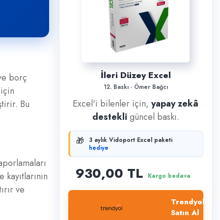
İleri Düzey Excel
 ve borç
12. Baskı · Ömer Bağcı
için
Excel'i bilenler için,
yapay zekâ
irir. Bu
destekli
güncel baskı.
🎁
3 aylık Vidoport Excel paketi
hediye
raporlamaları
930,00 TL
e kayıtlarının
Kargo bedava
ırır ve
Trendyol'dan
Satın Al