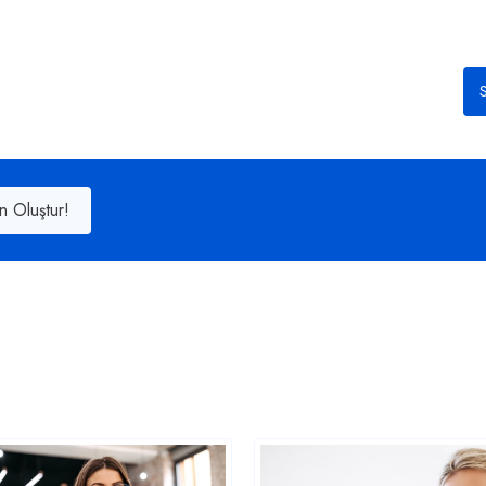
S
n Oluştur!