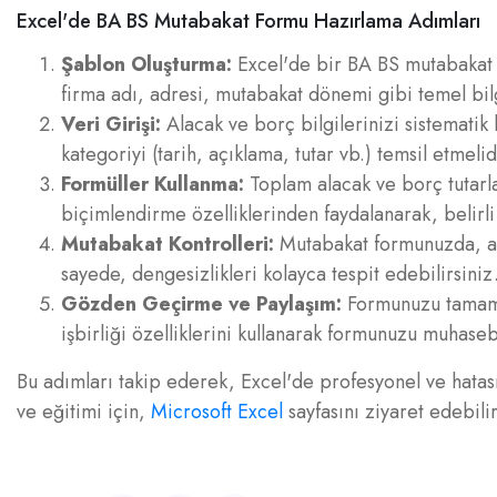
Excel'de BA BS Mutabakat Formu Hazırlama Adımları
Şablon Oluşturma:
Excel'de bir BA BS mutabakat f
firma adı, adresi, mutabakat dönemi gibi temel bilg
Veri Girişi:
Alacak ve borç bilgilerinizi sistematik b
kategoriyi (tarih, açıklama, tutar vb.) temsil etmelid
Formüller Kullanma:
Toplam alacak ve borç tutarla
biçimlendirme özelliklerinden faydalanarak, belirli 
Mutabakat Kontrolleri:
Mutabakat formunuzda, alac
sayede, dengesizlikleri kolayca tespit edebilirsiniz
Gözden Geçirme ve Paylaşım:
Formunuzu tamamla
işbirliği özelliklerini kullanarak formunuzu muhaseb
Bu adımları takip ederek, Excel'de profesyonel ve hatası
ve eğitimi için,
Microsoft Excel
sayfasını ziyaret edebilir