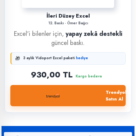
İleri Düzey Excel
12. Baskı · Ömer Bağcı
Excel'i bilenler için,
yapay zekâ destekli
güncel baskı.
🎁
3 aylık Vidoport Excel paketi
hediye
930,00 TL
Kargo bedava
Trendyol'dan
Satın Al