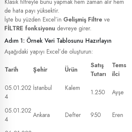
Klasik filtreyle bunu yapmak hem zaman alır hem
de hata payı yüksektir.
İşte bu yüzden Excel’in
Gelişmiş Filtre
ve
FİLTRE fonksiyonu
devreye girer.
Adım 1: Örnek Veri Tablosunu Hazırlayın
Aşağıdaki yapıyı Excel’de oluşturun:
Satış
Tems
Tarih
Şehir
Ürün
Tutarı
ilci
05.01.202
İstanbul
Kalem
1.250
Ayşe
4
05.01.202
Ankara
Defter
950
Eren
4