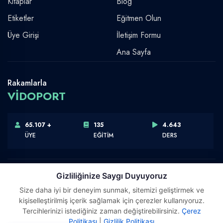
Kitaplar
Blog
Etiketler
Eğitmen Olun
Üye Girişi
İletişim Formu
Ana Sayfa
Rakamlarla
VİDOPORT
65.107 +
135
4.643
ÜYE
EĞİTİM
DERS
Gizliliğinize Saygı Duyuyoruz
Size daha iyi bir deneyim sunmak, sitemizi geliştirmek ve
Telif Hakkı © 2026 Vidoport, Inc.
kişiselleştirilmiş içerik sağlamak için çerezler kullanıyoruz.
Software,Design & Development:
Webimonline
Tercihlerinizi istediğiniz zaman değiştirebilirsiniz.
Çerez
Politikası
|
Gizlilik Politikası