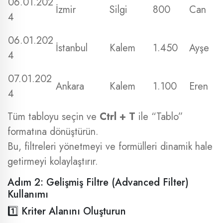
06.01.202
İzmir
Silgi
800
Can
4
06.01.202
İstanbul
Kalem
1.450
Ayşe
4
07.01.202
Ankara
Kalem
1.100
Eren
4
Tüm tabloyu seçin ve
Ctrl + T
ile “Tablo”
formatına dönüştürün.
Bu, filtreleri yönetmeyi ve formülleri dinamik hale
getirmeyi kolaylaştırır.
Adım 2: Gelişmiş Filtre (Advanced Filter)
Kullanımı
1️⃣ Kriter Alanını Oluşturun