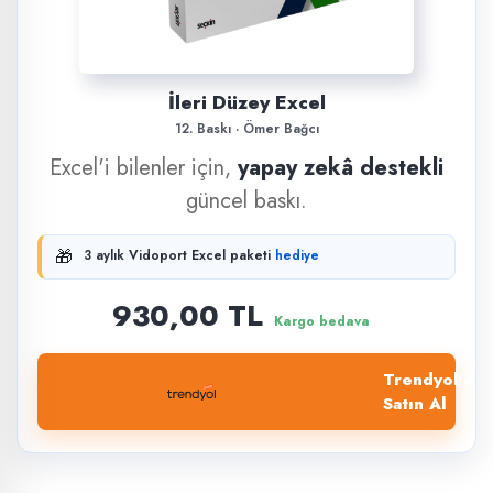
İleri Düzey Excel
12. Baskı · Ömer Bağcı
Excel'i bilenler için,
yapay zekâ destekli
güncel baskı.
🎁
3 aylık Vidoport Excel paketi
hediye
930,00 TL
Kargo bedava
Trendyol'dan
Satın Al