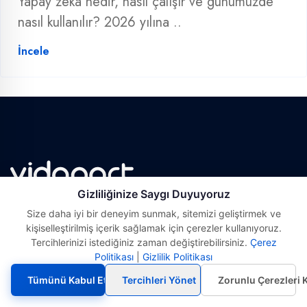
Yapay zekâ nedir, nasıl çalışır ve günümüzde
nasıl kullanılır? 2026 yılına ..
İncele
Gizliliğinize Saygı Duyuyoruz
Size daha iyi bir deneyim sunmak, sitemizi geliştirmek ve
kişiselleştirilmiş içerik sağlamak için çerezler kullanıyoruz.
Tercihlerinizi istediğiniz zaman değiştirebilirsiniz.
Çerez
Politikası
|
Gizlilik Politikası
Eğitimler
Tümünü Kabul Et
Tercihleri Yönet
Zorunlu Çerezleri 
Nereden Başlamalısınız?
Ücretsiz Dersler