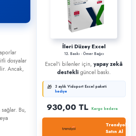
İleri Düzey Excel
raporlar
12. Baskı · Ömer Bağcı
tli dosyalar
Excel'i bilenler için,
yapay zekâ
lir. Ancak,
destekli
güncel baskı.
🎁
3 aylık Vidoport Excel paketi
hediye
930,00 TL
 sağlar. Bu,
Kargo bedava
veya
Trendyol'dan
Satın Al