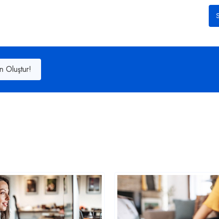
S
n Oluştur!