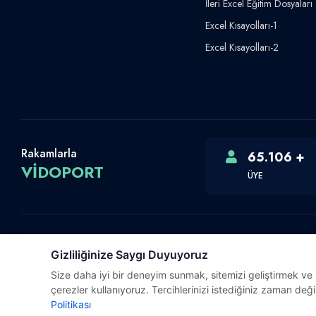
İleri Excel Eğitim Dosyaları
Excel Kısayolları-1
Excel Kısayolları-2
Rakamlarla
65.106 +
VİDOPORT
ÜYE
Gizliliğinize Saygı Duyuyoruz
Telif Hakkı © 2026 Vidoport, Inc.
Size daha iyi bir deneyim sunmak, sitemizi geliştirmek ve ki
Software,Design & Development:
Webimonline
çerezler kullanıyoruz. Tercihlerinizi istediğiniz zaman değiş
Politikası