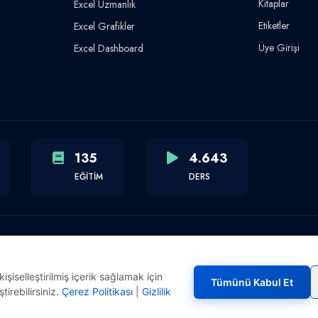
Kitaplar
Excel Uzmanlık
Etiketler
Excel Grafikler
Üye Girişi
Excel Dashboard
135
4.643
EĞİTİM
DERS
şiselleştirilmiş içerik sağlamak için
Tümünü Kabul Et
tirebilirsiniz.
Çerez Politikası
|
Gizlilik