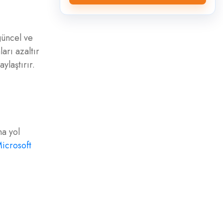
güncel ve
arı azaltır
ylaştırır.
na yol
icrosoft