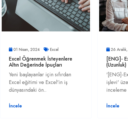
01 Nisan, 2024
Excel
26 Aralık
Excel Öğrenmek İsteyenlere
[ENG]- Ex
Altın Değerinde İpuçları
(Uzunluk) 
Yeni başlayanlar için sıfırdan
'[ENG]-Ex
Excel eğitimi ve Excel'in iş
işlevi' ü
dünyasındaki ön..
inceleme
İncele
İncele