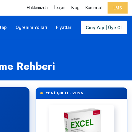
Hakkımızda
İletişim
Blog
Kurumsal
LMS
itap
Öğrenim Yolları
Fiyatlar
Giriş Yap | Üye Ol
tme Rehberi
YENİ ÇIKTI · 2026