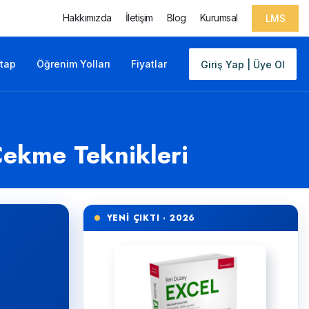
Hakkımızda
İletişim
Blog
Kurumsal
LMS
itap
Öğrenim Yolları
Fiyatlar
Giriş Yap | Üye Ol
 Çekme Teknikleri
YENİ ÇIKTI · 2026