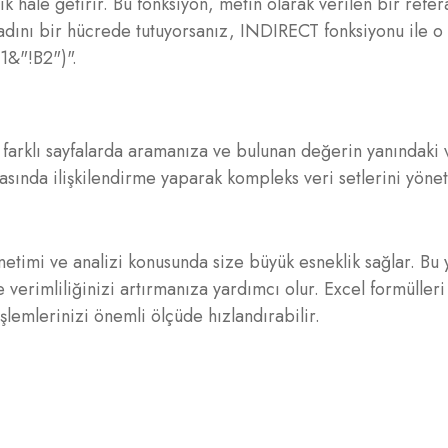
hale getirir. Bu fonksiyon, metin olarak verilen bir refer
adını bir hücrede tutuyorsanız, INDIRECT fonksiyonu ile o
1&"!B2")".
arklı sayfalarda aramanıza ve bulunan değerin yanındaki v
arasında ilişkilendirme yaparak kompleks veri setlerini yön
netimi ve analizi konusunda size büyük esneklik sağlar. Bu
 verimliliğinizi artırmanıza yardımcı olur. Excel formülleri
şlemlerinizi önemli ölçüde hızlandırabilir.