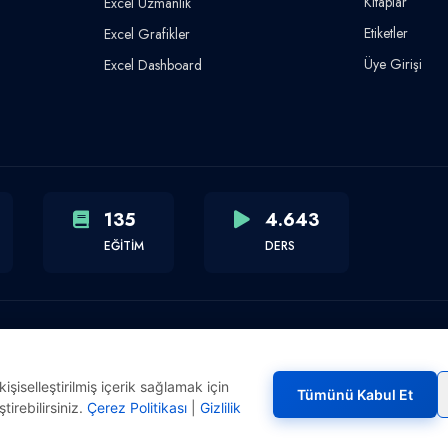
Kitaplar
Excel Uzmanlık
Etiketler
Excel Grafikler
Üye Girişi
Excel Dashboard
135
4.643
EĞİTİM
DERS
şiselleştirilmiş içerik sağlamak için
Tümünü Kabul Et
tirebilirsiniz.
Çerez Politikası
|
Gizlilik