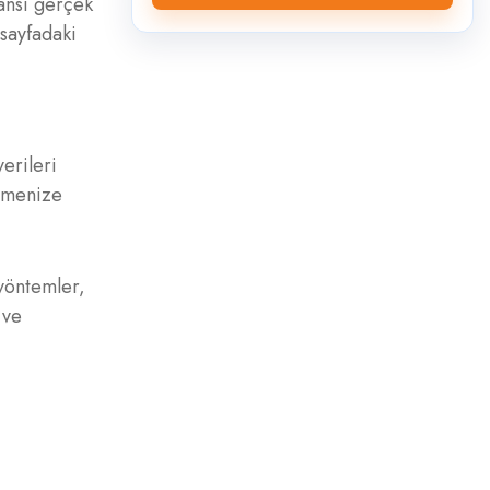
ansı gerçek
 sayfadaki
erileri
etmenize
 yöntemler,
 ve