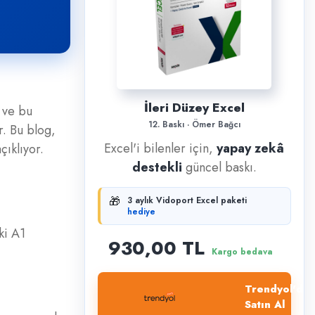
İleri Düzey Excel
 ve bu
12. Baskı · Ömer Bağcı
r. Bu blog,
Excel'i bilenler için,
yapay zekâ
çıklıyor.
destekli
güncel baskı.
🎁
3 aylık Vidoport Excel paketi
hediye
ki A1
930,00 TL
Kargo bedava
Trendyol'dan
Satın Al