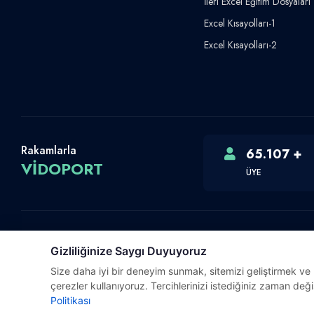
İleri Excel Eğitim Dosyaları
Excel Kısayolları-1
Excel Kısayolları-2
Rakamlarla
65.107 +
VİDOPORT
ÜYE
Gizliliğinize Saygı Duyuyoruz
Telif Hakkı © 2026 Vidoport, Inc.
Size daha iyi bir deneyim sunmak, sitemizi geliştirmek ve ki
Software,Design & Development:
Webimonline
çerezler kullanıyoruz. Tercihlerinizi istediğiniz zaman değiş
Politikası