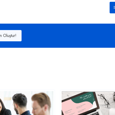
S
n Oluştur!