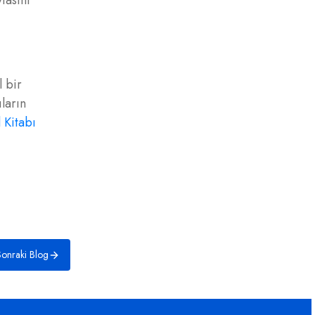
fasını
l bir
ıların
l Kitabı
onraki Blog