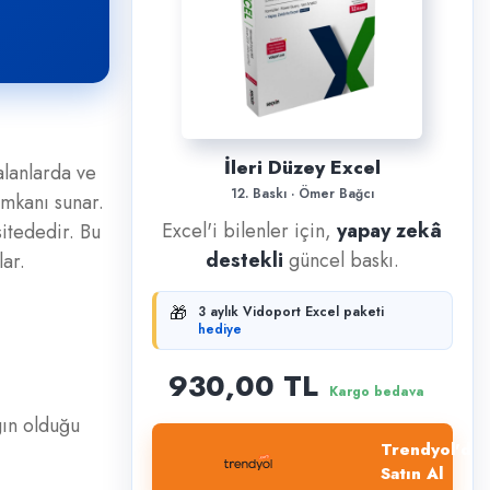
İleri Düzey Excel
alanlarda ve
12. Baskı · Ömer Bağcı
imkanı sunar.
Excel'i bilenler için,
yapay zekâ
sitededir. Bu
destekli
güncel baskı.
lar.
🎁
3 aylık Vidoport Excel paketi
hediye
930,00 TL
Kargo bedava
gın olduğu
Trendyol'dan
Satın Al