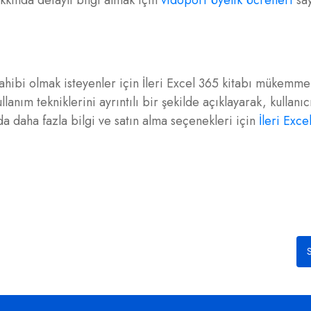
akkında detaylı bilgi almak için
vidoport Üyelik Ücretleri
say
hibi olmak isteyenler için İleri Excel 365 kitabı mükemme
llanım tekniklerini ayrıntılı bir şekilde açıklayarak, kullanıc
da daha fazla bilgi ve satın alma seçenekleri için
İleri Exce
S