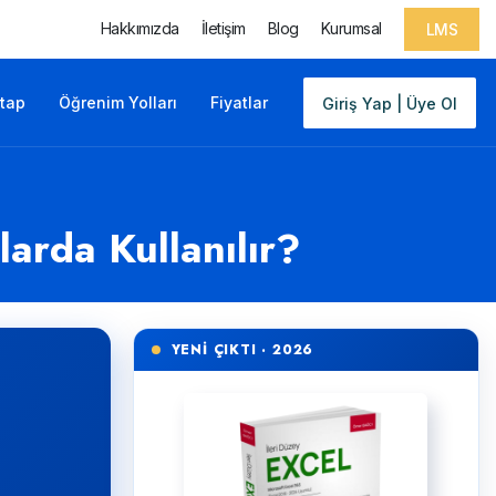
Hakkımızda
İletişim
Blog
Kurumsal
LMS
itap
Öğrenim Yolları
Fiyatlar
Giriş Yap | Üye Ol
arda Kullanılır?
YENİ ÇIKTI · 2026