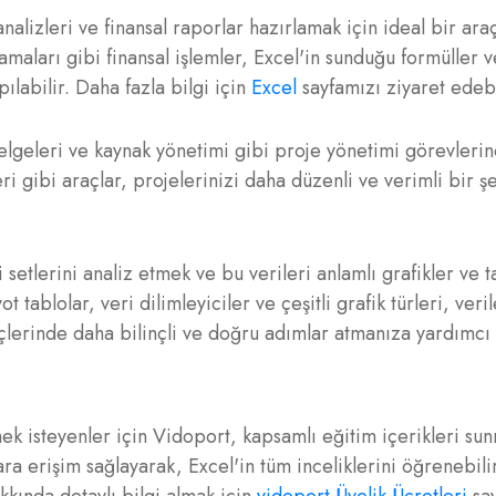
nalizleri ve finansal raporlar hazırlamak için ideal bir araç
lamaları gibi finansal işlemler, Excel'in sunduğu formüller v
ılabilir. Daha fazla bilgi için
Excel
sayfamızı ziyaret edebi
lgeleri ve kaynak yönetimi gibi proje yönetimi görevlerin
eri gibi araçlar, projelerinizi daha düzenli ve verimli bir ş
setlerini analiz etmek ve bu verileri anlamlı grafikler ve t
ablolar, veri dilimleyiciler ve çeşitli grafik türleri, verile
çlerinde daha bilinçli ve doğru adımlar atmanıza yardımcı 
nmek isteyenler için Vidoport, kapsamlı eğitim içerikleri su
ara erişim sağlayarak, Excel'in tüm inceliklerini öğrenebilir