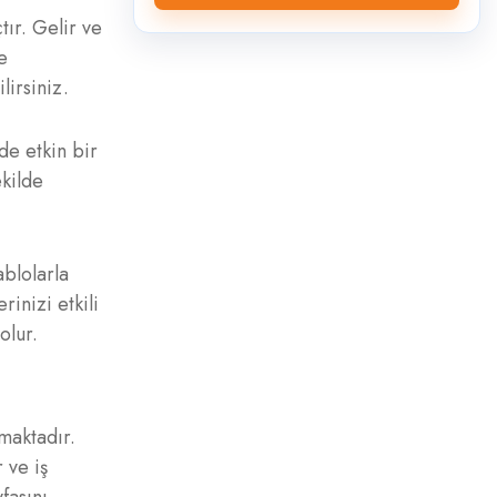
tır. Gelir ve
e
lirsiniz.
de etkin bir
ekilde
ablolarla
rinizi etkili
olur.
nmaktadır.
 ve iş