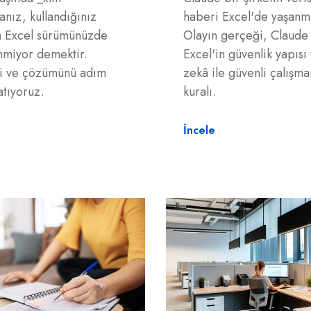
nız, kullandığınız
haberi Excel'de yaşanm
n Excel sürümünüzde
Olayın gerçeği, Claude 
nmiyor demektir.
Excel'in güvenlik yapısı
i ve çözümünü adım
zekâ ile güvenli çalışma
atıyoruz.
kuralı.
İncele