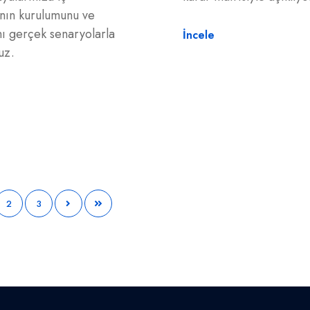
nın kurulumunu ve
nı gerçek senaryolarla
İncele
uz.
2
3