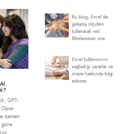
Bu blog, Excel'de
gelişmiş ölçütleri
kullanarak veri
filtrelemenin öne..
Excel kullanımının
sağladığı yararlar ve
önemi hakkında bilgi
edinme..
AI
ir?
ik, GPT-
e Opus
ne zaman
e göre
ruz.