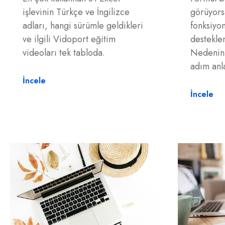
işlevinin Türkçe ve İngilizce
görüyorsa
adları, hangi sürümle geldikleri
fonksiyo
ve ilgili Vidoport eğitim
destekle
videoları tek tabloda.
Nedenin
adım anl
İncele
İncele