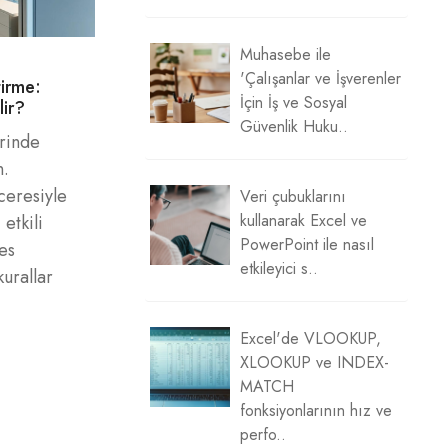
Muhasebe ile
'Çalışanlar ve İşverenler
tirme:
İçin İş ve Sosyal
lir?
Güvenlik Huku..
erinde
n.
ceresiyle
Veri çubuklarını
kullanarak Excel ve
 etkili
PowerPoint ile nasıl
les
etkileyici s..
kurallar
Excel'de VLOOKUP,
XLOOKUP ve INDEX-
MATCH
fonksiyonlarının hız ve
perfo..