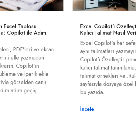
 Excel Tablosu
Excel Copilot'ı Özelleş
a: Copilot ile Adım
Kalıcı Talimat Nasıl Veri
Excel Copilot'a her sef
teleri, PDF'leri ve ekran
aynı talimatları yazmayı
erini elle yazmadan
Copilot'ı Özelleştir pen
ktarın. Copilot'ın
kalıcı talimat tanımlama,
ükleme ve İçerik ekle
talimat örnekleri ve .Ru
riyle görselden canlı
sayfasıyla dosyaya özel 
adım adım geçiş.
bu yazıda.
İncele