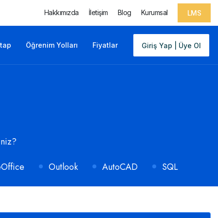
Hakkımızda
İletişim
Blog
Kurumsal
LMS
itap
Öğrenim Yolları
Fiyatlar
Giriş Yap | Üye Ol
iniz?
eOffice
Outlook
AutoCAD
SQL