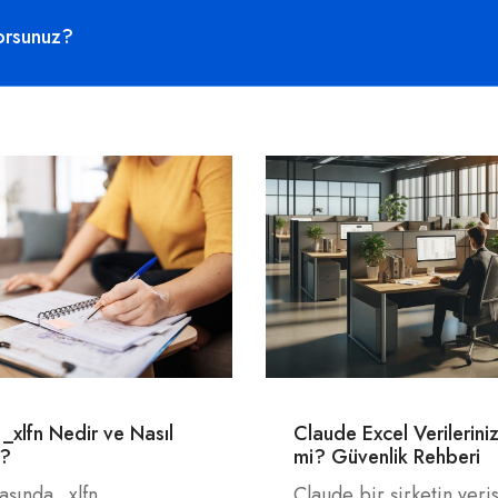
 _xlfn Nedir ve Nasıl
Claude Excel Verilerinizi
r?
mi? Güvenlik Rehberi
aşında _xlfn
Claude bir şirketin verisi