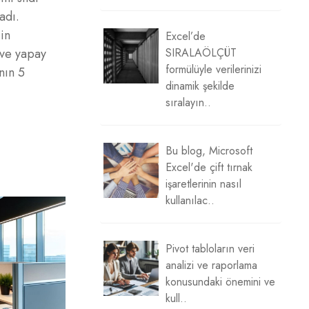
adı.
in
Excel’de
 ve yapay
SIRALAÖLÇÜT
formülüyle verilerinizi
nın 5
dinamik şekilde
sıralayın..
Bu blog, Microsoft
Excel'de çift tırnak
işaretlerinin nasıl
kullanılac..
Pivot tabloların veri
analizi ve raporlama
konusundaki önemini ve
kull..